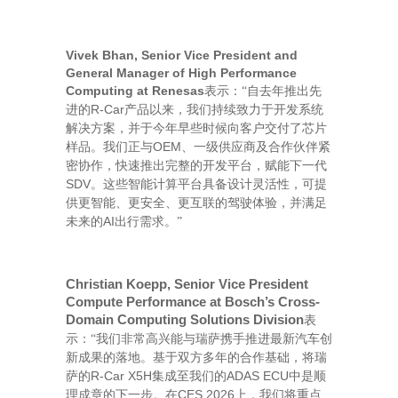
Vivek Bhan, Senior Vice President and
General Manager of High Performance
Computing at Renesas
表示：
“自去年推出先
R-Car
进的
产品以来，我们持续致力于开发系统
解决方案，并于今年早些时候向客户交付了芯片
OEM
样品。我们正与
、一级供应商及合作伙伴紧
密协作，快速推出完整的开发平台，赋能下一代
SDV
。这些智能计算平台具备设计灵活性，可提
供更智能、更安全、更互联的驾驶体验，并满足
AI
未来的
出行需求。
”
Christian Koepp, Senior Vice President
Compute Performance at Bosch’s Cross-
Domain Computing Solutions Division
表
示：
“我们非常高兴能与瑞萨携手推进最新汽车创
新成果的落地。基于双方多年的合作基础，将瑞
R-Car X5H
ADAS
ECU
萨的
集成至我们的
中是顺
CES 2026
理成章的下一步。在
上，我们将重点