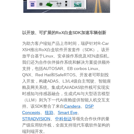
RoX
SDK
以开放、可扩展的
白盒
加速车辆创新
R-Car
为助力客户缩短产品上市时间，瑞萨针对
X5H
RoX
SDK
推出
白盒软件开发套件（
）。该开
Linux
XEN
放平台基于
、安卓操作系统及
虚拟机。
我们还为合作伙伴操作系统和解决方案提供额外
AUTOSAR
EB corbos Linux
支持，包括
、
、
QNX
Red Hat
SafeRTOS
、
和
。开发者可即刻投
ADAS
L3/L4
入开发，构建
、
级自主驾驶、智能座
AI/ADAS
舱及网关系统。集成式
软件栈可实现实
AI
时感知与传感器融合，生成式
与大型语言模型
LLM
AI
（
）则为下一代
座舱提供智能人机交互支
、
SDK
Candera
DSP
持。该
整合了来自
、
Concepts
、
Smart Eye
、
纽劢
、
STRADVISION
中科创达
等领先合作伙伴的量
产级应用软件栈，全面支持现代车载软件架构的
端到端开发。