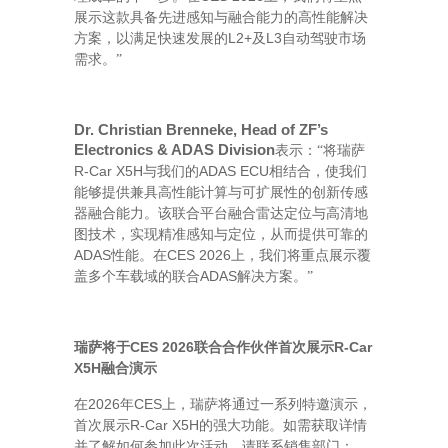
展示这款具备先进感知与融合能力的高性能解决
L2+
L3
方案，以满足快速发展的
及
自动驾驶市场
需求。
”
Dr. Christian Brenneke, Head of ZF’s
Electronics & ADAS
D
ivision
表示：
“将瑞萨
R-Car X5H
ADAS ECU
与我们的
相结合，使我们
能够提供兼具高性能计算与可扩展性的创新传感
器融合能力。该联合平台融合雷达定位与高清地
图技术，实现精准感知与定位，从而提供可靠的
ADAS
CES 2026
性能。在
上，我们将重点展示覆
ADAS
盖多个车载域的联合
解决方案。
”
CES 2026
R-Car
瑞萨将于
联合合作伙伴首次展示
X5H
融合演示
2026
CES
在
年
上，瑞萨将通过一系列特邀演示，
R-Car X5H
首次展示
的强大功能。如需获取详情
并了解如何参加此次活动，请联系销售部门：