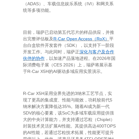
ADAS
IVI
（
）、车载信息娱乐系统（
）和网关系
统等多项功能。
目前，瑞萨已启动第五代芯片的样品供应，并推
R-Car Open Access
RoX
出完整评估板及
（
）
平
SDK
台白盒软件开发套件（
），以支持下一阶段
开发工作。与此同时，瑞萨正
深化与客户及合作
2026
伙伴的协作
，以加速产品落地进程。在
年国
CES
2026
际消费电子展（
）上，瑞萨将展示基
R-Car X5H
AI
于
的
驱动多域应用实景演示。
R-Car X5H
3
采用业界先进的
纳米工艺节点，实
5
现了更高的集成度、性能与能效，功耗较前代
35%
AI
纳米解决方案降低达
。随着
成为新一代
SDV
SoC
的核心要素，该
为多域车载应用提供强
Chiplet
大的中央计算能力，并支持通过芯粒（
）
AI
400TOPS
封装技术灵活扩展
性能。其提供高达
AI
的
性能，若通过芯粒技术拓展，性能更可提升