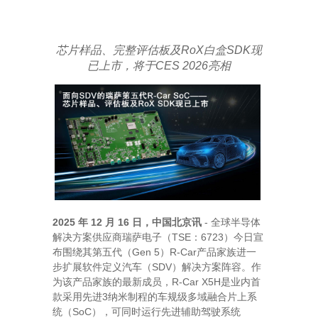
芯片样品、完整评估板及
RoX
白盒
SDK
现
已上市，将于
CES 2026
亮相
202
5
1
2
16
-
年
月
日，中国北京讯
全球半导体
TSE
6723
解决方案供应商瑞萨电子（
：
）今日
宣
Gen 5
R-Car
布围绕其第五代（
）
产品家族进一
SDV
步扩展软件定义汽车（
）解决方案阵容。作
R-Car X5H
为该产品家族的最新成员，
是业内首
3
款采用先进
纳米制程的车规级多域融合片上系
SoC
统（
），可同时运行先进辅助驾驶系统