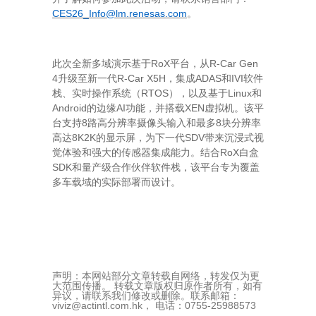
CES26_Info@lm.renesas.com
。
RoX
R-Car
Gen
此次全新多域演示基于
平台，从
4
R-Car X5H
ADAS
IVI
升级至新一代
，集成
和
软件
RTOS
Linux
栈、实时操作系统（
），以及基于
和
Android
AI
XEN
的边缘
功能，并搭载
虚拟机。该平
8
8
台支持
路高分辨率摄像头输入和最多
块分辨率
8K2K
SDV
高达
的显示屏，为下一代
带来沉浸式视
RoX
觉体验和强大的传感器集成能力。结合
白盒
SDK
和量产级合作伙伴软件栈，该平台专为覆盖
多车载域的实际部署而设计。
声明：本网站部分文章转载自网络，转发仅为更
大范围传播。 转载文章版权归原作者所有，如有
异议，请联系我们修改或删除。联系邮箱：
viviz@actintl.com.hk， 电话：0755-25988573