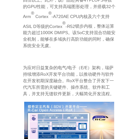
4TFLOPS
*
四倍以上。此外，该产品还具备
等效
GPU
32
的
性能，可支持高端图形处理，并搭载
个
®
®
Arm
Cortex
-A720AE CPU
内核及六个支持
®
ASIL D
Cortex
-R52
等级的
锁步内核，整体运算
1000K
DMIPS
SoC
能力超过
。该
支持混合功能安
全机制，能够在多域执行高阶功能的同时，确保
系统安全无虞。
/
E/E
为应对日益复杂的电气
电子（
）架构，瑞萨
RoX
持续增添
开发平台功能，以推动硬件与软件
RoX
在开发初期深度融合。
平台整合了开发下一
代汽车所需的关键硬件、操作系统、软件和工
具，并支持无缝软件更新，大幅简化开发流程。