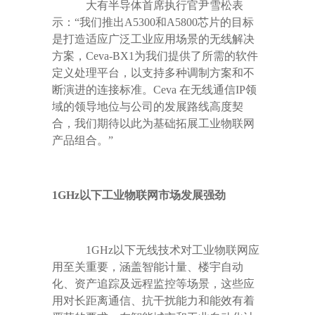
大有半导体首席执行官尹雪松表
示：
“
我们推出
A5300
和
A5800
芯片的目标
是打造适应广泛工业应用场景的无线解决
方案，
Ceva-BX1
为我们提供了所需的软件
定义处理平台，以支持多种调制方案和不
断演进的连接标准。
Ceva
在无线通信
IP
领
域的领导地位与公司的发展路线高度契
合，我们期待以此为基础拓展工业物联网
产品组合。
”
1GHz
以下工业物联网市场发展强劲
1GHz
以下无线技术对工业物联网应
用至关重要，涵盖智能计量、楼宇自动
化、资产追踪及远程监控等场景，这些应
用对长距离通信、抗干扰能力和能效有着