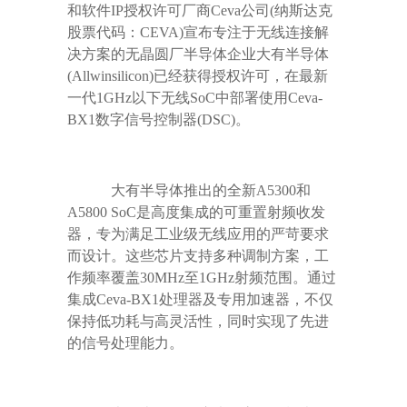
和软件
IP
授权许可厂商
Ceva
公司
(
纳斯达克
股票代码：
CEVA)
宣布专注于无线连接解
决方案的无晶圆厂半导体企业大有半导体
(
Allwinsilicon
)
已经获得授权许可，在最新
一代
1GHz
以下无线
SoC
中部署使用
Ceva-
BX1
数字信号控制器
(DSC)
。
大有半导体推出的全新
A5300
和
A5800 SoC
是高度集成的可重置射频收发
器，专为满足工业级无线应用的严苛要求
而设计。这些芯片支持多种调制方案，工
作频率覆盖
30MHz
至
1GHz
射频范围。通过
集成
Ceva-BX1
处理器及专用加速器，不仅
保持低功耗与高灵活性，同时实现了先进
的信号处理能力。