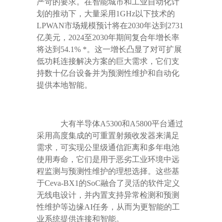
严苛的要求。在智能城市和工业自动化计
划的推动下，大量采用
1GHz
以下技术的
LPWAN
市场规模预计将在
2030
年达到
2731
亿美元，
2024
至
2030
年期间复合年增长率
将达到
54.1%
*
。这一增长凸显了对可扩展
低功耗连接解决方案的巨大需求，它们支
持数十亿台设备并为预测性维护和自动化
提供本地智能。
大有半导体
A5300
和
A5800
平台通过
采用高度集成的可重置射频收发器来满足
需求，可实现公里级通信距离和多年电池
使用寿命，它们是用于恶劣工业环境中远
程监测与预测性维护的理想选择。这些基
于
Ceva-BX1
的
SoC
融合了灵活的软件定义
无线电设计，并内置支持异常检测和预测
性维护等边缘
AI
任务，从而为更智能的工
业系统提供连接和智能。