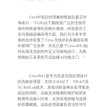
Ceva
中国总经理兼销售副总裁王学
海表示：
“1GHz
以下频段是广泛的无线市
场中的快速增长的细分领域，特别是在工
业与基础设施应用方面。我们与大有半导
体的合作彰显了
Ceva
无线
IP
在多频段应用
中获得广泛采用，并且凸显了
Ceva-BX1
如
何实现灵活的软件定义无线电设计，为更
智能的工业系统开启边缘
AI
功能之门。
”
Ceva-BX1
是专为先进无线应用设计
的高效处理器，支持
1GHz
以下、
NB-IoT
及
5G RedCap
技术。其低功耗架构在处理复杂
协议的同时，还能支持预测性维护和异常
检测等边缘
AI
任务，从而实现智能与连接
的双重赋能。这款处理器兼具灵活性与可