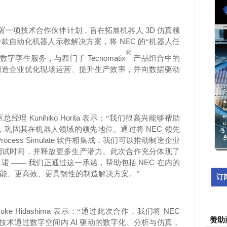
3D
署一项技术合作伙伴计划，旨在拓展机器人
仿真领
NEC
一款自动化机器人示教解决方案，将
的“机器人任
®
Tecnomatix
”数字孪生服务，与西门子
产品组合中的
制造企业优化现场运营、提升生产效率，并向数据驱动
Kunihiko Horita
区总经理
表示：
“我们很高兴能够帮助
NEC
，巩固其在机器人领域的领先地位。通过将
领先
rocess Simulate
软件相集成，我们可以推动制造企业
调试时间，并释放更多生产潜力。此次合作充分体现了
NEC
诺 —— 我们正通过这一承诺，帮助包括
在内的
能、更高效、更具韧性的制造解决方案。”
订
uke Hidashima
NEC
表示：
“通过此次合作，我们将
赞助
AI
该技术通过数字空间内
驱动的数字化、分析与仿真，