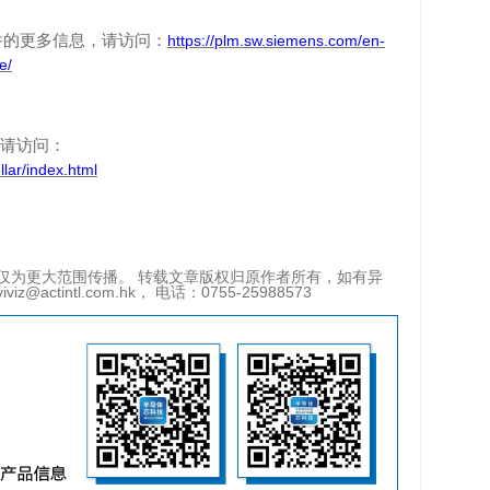
件的更多信息，
请
访问：
https://plm.sw.siemens.com/en-
e/
请
访问：
lar/index.html
仅为更大范围传播。 转载文章版权归原作者所有，如有异
tintl.com.hk， 电话：0755-25988573