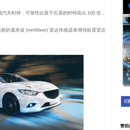
能汽车时钟，可靠性比基于石英的时钟高出
100
倍，
最新的毫米波
(mmWave)
雷达传感器来增强前置雷达
。
订
赞助