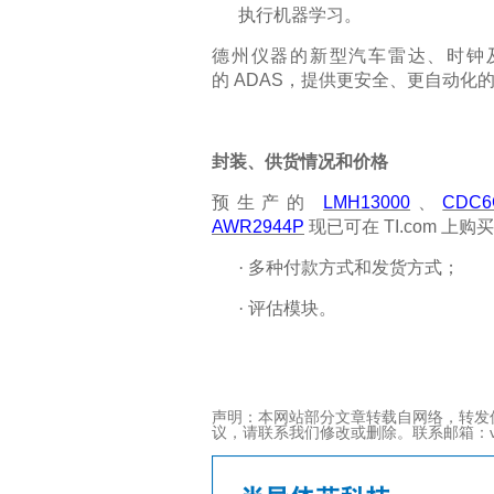
执行机器学习
。
德州仪器的新型汽车雷达、时钟
的
ADAS
，提供更安全、更自动化
封装、供货情况和价格
预生产的
LMH13000
、
CDC6
AWR2944P
现已可在
TI.com
上购买
·
多种付款方式和发货方式
；
·
评估模块。
声明：本网站部分文章转载自网络，转发
议，请联系我们修改或删除。联系邮箱：viviz@ac