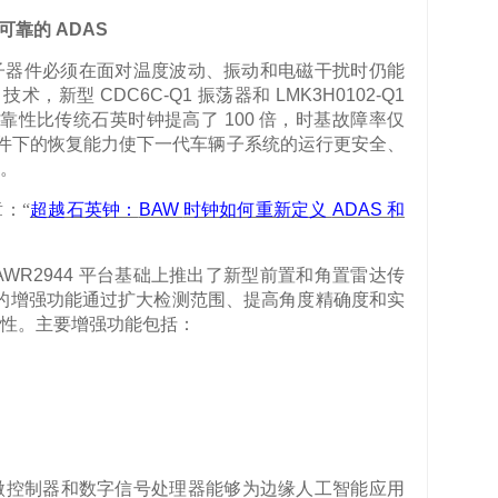
计可靠的
ADAS
子器件必须在面对温度波动、振动和电磁干扰时仍能
技术，新型
CDC6C-Q1
振荡器和
LMK3H0102-Q1
可靠性比传统石英时钟提高了
100
倍，时基故障率仅
件下的恢复能力使下一代车辆子系统的运行更安全、
。
章：
“
超越石英钟：
BAW
时钟如何重新定义
ADAS
和
AWR2944
平台基础上推出了新型前置和角置雷达传
的增强功能通过扩大检测范围、提高角度精确度和实
性。主要增强功能包括：
微控制器和数字信号处理器能够为边缘人工智能应用