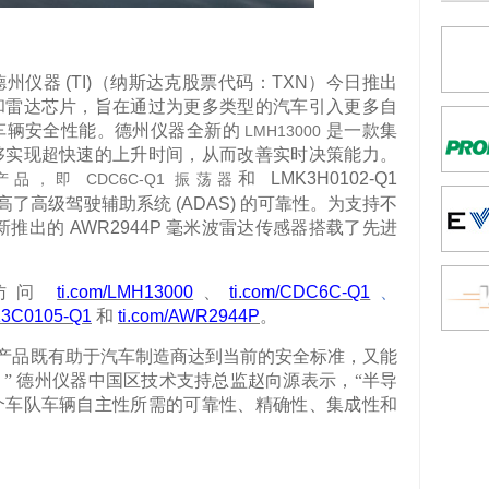
德州仪器
(TI)
（纳斯达克股票代码：
TXN
）今日
推出
和雷达芯片，旨在通过为更多类型的汽车引入更多自
车辆安全性能。德州仪器
全新的
是一款
集
LMH13000
够实现超快速的上升时间，从而改善实时决策能力。
和
LMK3H0102-Q1
CDC6C-Q1
产品，即
振荡器
高了高级驾驶辅助系统
(ADAS)
的可靠性。为支持不
新推出的
AWR2944P
毫米波雷达传感器搭载了先进
访问
ti.com/LMH13000
、
ti.com/CDC6C-Q1
、
K3C0105-Q1
和
ti.com/AWR2944P
。
产品既有助于汽车制造商达到当前的安全标准，又能
。
”
德州仪器中国区技术支持总监赵向源
表示，
“
半导
个车队车辆自主性所需的可靠性、精确性、集成性和