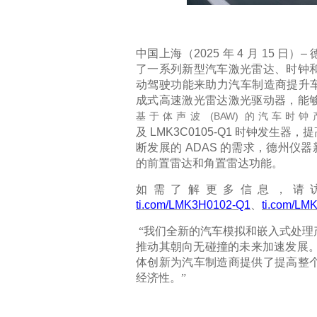
中国上海（
2025
年
4
月
15
日）
–
了一系列新型汽车激光雷达、时钟
动驾驶功能来助力汽车制造商提升
成式高速激光雷达激光驱动器，能
(BAW)
基于体声波
的汽车时钟
及
LMK3C0105-Q1
时钟发生器，提
断发展的
ADAS
的需求
，德州仪器
的前置雷达和角置雷达功能。
如需了解更多信息，请
ti.com/LMK3H0102-Q1
、
ti.com/LM
“
我们
全新
的汽车模拟和嵌入式处理
推动其朝向无碰撞的未来加速发展
体创新为汽车制造商提供了提高整
经济性。
”