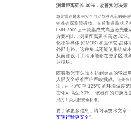
测量距离延长
30%
，改善实时决策
激光雷达是未来安全自动驾驶汽车的关键
够准确探测障碍物、交通和道路状况
一款
集成式高速激光驱
LMH13000
是
方案相比，测量距离延长高达
30%
化物半导体
(CMOS)
和晶体管
-
晶体
外部电路。这种集成还能使系统成
从而使设计工程师能够在更多区域
达模块。
随着激光雷达技术达到更高的输出
人眼安全标准面临严峻挑战。
德州仪
℃
至
125
℃
的环境温度范
-40
流，在
变化可高达
30%
。
该器件的短脉宽
。
1
局的
类
人眼安全标准
要了解更多信息，请阅读技术文章
车辆行驶更安全
”。