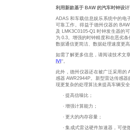
利用
新款
基于
BAW
的汽车时钟设
ADAS
和车载信息娱乐系统中的电
可靠工作。得益于德州仪器的
BAW
及
LMK3C0105-Q1
时钟发生器的
为
0.3
。增强的时钟精度和在恶劣条
数据通信更简洁、数据处理速度更高
如需了解更多信息，请阅读技术文
IVI
”。
此外，德州仪器
还在
被广泛采用的
感器
AWR2944P
。新型雷达传感器
现更复杂的处理算法来提高车辆安全
·
提高信噪比
；
·
增强计算能力
；
·
更大的内存容量
；
·
集成式雷达硬件加速器，可使