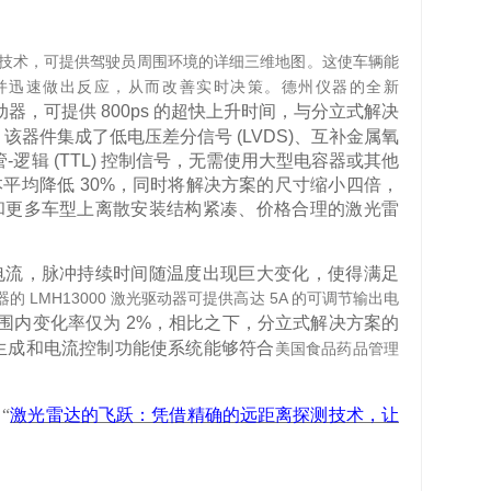
技术，可提供驾驶员周围环境的详细三维地图。这使车辆能
并迅速做出反应，从而改善实时决策。德州仪器的全新
动器
，可提供
800ps
的超快上升时间，与分立式解决
。该器件集成了低电压差分信号
(LVDS)
、互补金属氧
管
-
逻辑
(TTL)
控制信号，无需使用大型电容器或其他
本平均降低
30%
，同时将解决方案的尺寸缩小四倍，
和更多车型上离散安装结构紧凑、价格合理的激光雷
电流，脉冲持续时间随温度出现巨大变化，使得满足
LMH13000
5A
器的
激光驱动器可提供高达
的可调节输出电
围内变化率仅为
2%
，相比之下，分立式解决方案的
生成和电流控制功能使系统能够符合
美国食品药品管理
：
“
激光雷达的飞跃：凭借精确的远距离探测技术，让