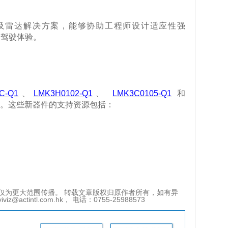
及雷达解决方案，
能够
协助工程师设计适应性强
的驾驶体验。
C-Q1
、
LMK3H0102-Q1
、
LMK3C0105-Q1
和
。这些新器件的支持资源包括：
仅为更大范围传播。 转载文章版权归原作者所有，如有异
tintl.com.hk， 电话：0755-25988573