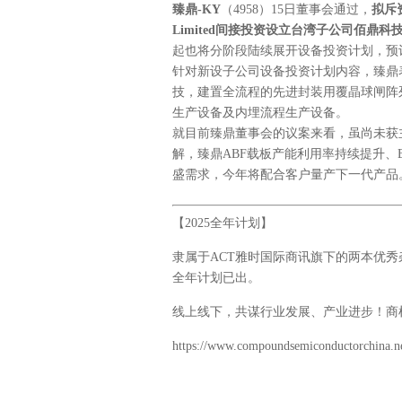
臻鼎-KY
（4958）15日董事会通过，
拟斥资
Limited间接投资设立台湾子公司佰鼎
起也将分阶段陆续展开设备投资计划，预
针对新设子公司设备投资计划内容，臻鼎
技，建置全流程的先进封装用覆晶球闸阵列
生产设备及内埋流程生产设备。
就目前臻鼎董事会的议案来看，虽尚未获
解，臻鼎ABF载板产能利用率持续提升、
盛需求，今年将配合客户量产下一代产品
【2025全年计划】
隶属于ACT雅时国际商讯旗下的两本优秀
全年计划已出。
线上线下，共谋行业发展、产业进步！商
https://www.compoundsemiconductorchina.ne