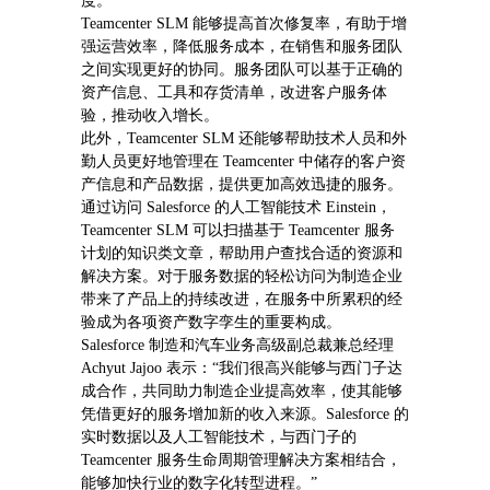
度。”
Teamcenter SLM 能够提高首次修复率，有助于增
强运营效率，降低服务成本，在销售和服务团队
之间实现更好的协同。服务团队可以基于正确的
资产信息、工具和存货清单，改进客户服务体
验，推动收入增长。
此外，Teamcenter SLM
还能够帮助技术人员和外
勤人员更好地管理在
Teamcenter
中储存的客户资
产信息和产品数据，提供更加高效迅捷的服务。
通过访问
Salesforce 的
人工智能技术
Einstein，
Teamcenter SLM
可以扫描基于
Teamcenter
服务
计划的知识类文章，帮助用户查找合适的资源和
解决方案。对于服务数据的轻松访问为制造企业
带来了产品上的持续改进，在服务中所累积的经
验成为各项资产数字孪生的重要构成。
Salesforce
制造和汽车业务高级副总裁兼总经理
Achyut Jajoo
表示：“我们很高兴能够与西门子达
成合作，共同助力制造企业提高效率，使其能够
凭借更好的服务增加新的收入来源。
Salesforce
的
实时数据以及人工智能技术，与西门子的
Teamcenter
服务生命周期管理解决方案相结合，
能够加快行业的数字化转型进程。”