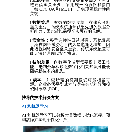
l
互操作性：
确保不同设备和系统之间的无
缝通信至关重要。采用统一的协议和接口
（如
OPC UA 和 MQTT）是实现互操作性的
关键。
l
数据管理：
有效的数据收集、存储和分析
至关重要。传统系统通常缺乏先进的数据分
析能力，因此难以获得切实可行的见解。
l
安全性：
鉴于连接性日益增强，系统暴露
于潜在网络威胁之下的风险也随之增加，因
此增强网络安全至关重要。传统系统配置可
能无法处理现代安全协议。
l
技能差距：
向数字化转型需要提升员工技
能。抵制变革和缺乏数字化相关知识可能会
阻碍新技术的普及。
l
成本：
升级
所需的初期投资可能相当可
观。企业必须平衡成本与潜在长期利益和投
资回报率
(ROI)。
推荐的技术解决方案
AI 和机器学习
AI 和机器学习可以分析大量数据，优化流程、预
测故障并实现个性化生产。