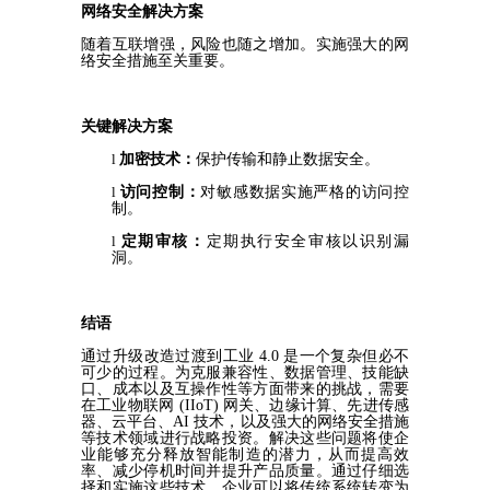
网络安全解决方案
随着互联增强，风险也随之增加。实施强大的网
络安全措施至关重要。
关键解决方案
l
加密
技术
：
保护传输和静止数据安全。
l
访问控制：
对敏感数据实施严格的访问控
制。
l
定期审核：
定期执行安全审核以识别漏
洞。
结语
通过升级
改造过渡到工业
4.0 是一个复杂但必不
可少的过程。为克服兼容性、数据管理、技能缺
口、成本以及互操作性等方面带来的挑战，
需要
在
工业物联网
(IIoT) 网关、边缘计算、先进传感
器、云平台
、AI 技术，以及强大的网络安全措施
等技术领域进行战略投资。解决这些问题将使企
业能够充分释放智能制造的潜力，从而提高效
率、减少停机时间并提升
产品质量。通过仔细选
择和实施这些技术，企业可以将传统系统转变为