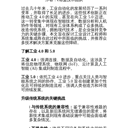
过去几十年来，工业自动化的发展经历了一系列
变革，并取得了长足的进步。这些技术创新正在
推动工业
4.0 的实现，甚至在向工业 5.0 迈进。
这一转变集中体现在智能技术、数据分析和人机
协作等领域，对现有工业
体系构成了众多挑战。
改造传统系统，拥抱现代技术，是企业保持竞争
力的关键步骤。本文旨在探讨工业设计工程师和
系统集成商在此过程中所面临的挑战，并推荐众
多技术解决方案来克服这些障碍。
了解工业
4.0 和 5.0
工业
4.0
：
强调连接、数据及自动化。这涉及了
将信息物理系统、物联网
(IoT)、云计算及人工
智能 (AI) 集成到制造流程中。
工业
5.0
：
依托工业
4.0 进步，重点关注人类与智
能系统之间的协作。工业 5.0 旨在创建更加个性
化且可持续的制造流程，强调人
类创造力和环境
可持续发展。
升级传统系统
的
关键
挑战
l
与
传统
系统的兼容性：
鉴于兼容性难题的
存在，以及新旧系统间无缝通信的需求，将
新技术集成到现有基础设施中可能会面临诸
多复杂情况。