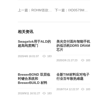
上一篇：
ROHM首款面向高耐压GaN器件驱动的隔离型栅极驱动器IC开始量产
下一篇：
IXD0579M高压侧和低压侧栅极驱动器提供紧凑型即插即用解决方案
相关资讯
Swagelok用于ALD的
美光交付面向智能手机
超高纯度阀门
的低功耗DDR5 DRAM
芯片
2020/4/6 16:01:07
183
2020/2/6 21:27:23
183
BrewerBOND 双层临
全新TIM材料应对电子
时键合系统和
行业百年散热难题
BrewerBUILD 材料
2018/7/14 12:22:37
183
2018/9/11 16:51:27
183