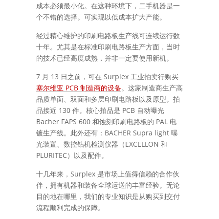
成本必须最小化。在这种环境下，二手机器是一
个不错的选择。可实现以低成本扩大产能。
经过精心维护的印刷电路板生产线可连续运行数
十年。尤其是在标准印刷电路板生产方面，当时
的技术已经高度成熟，并非一定要使用新机。
7
13
Surplex
月
日之前，可在
工业拍卖行购买
PCB
塞
尔
维亚
制造商的
设备
。这家制造商生产高
品质单面、双面和多层印刷电路板以及原型。拍
130
PCB
品接近
件。核心拍品是
自动曝光
Bacher FAPS 600
PAL
和蚀刻印刷电路板的
电
BACHER Supra light
镀生产线。此外还有：
曝
EXCELLON
光装置、数控钻机检测仪器（
和
PLURITEC
）以及配件
。
Surplex
十几年来，
是市场上值得信赖的合作伙
伴，拥有机器和装备全球运送的丰富经验。无论
目的地在哪里，我们的专业知识是从购买到交付
流程顺利完成的保障。