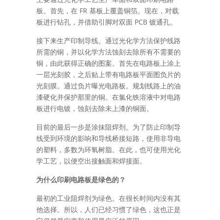
FR
板。首先，在
基板上覆盖铜箔。现在，对载
PCB
板进行钻孔，并借助引脚对双面
镀通孔。
接下来生产印制导线。通过光化学方法保护线路
所需的铜，并以化学方法蚀刻去除所有不需要的
铜，由此获得正确的图案。首先在电路板上涂上
一层光刻胶，之后贴上带有电路板平面图负片的
光刻膜。通过负片曝光电路板。规划线路上的油
漆硬化并保护那里的铜。在氯化铁溶液中对电路
板进行电镀，蚀刻去除未上漆的铜面。
目前的最后一步是涂抹阻焊剂。为了防止印制导
线受到环境的影响和导线桥接短路，使用非导电
的塑料，多数为环氧树脂。在此，也可使用光化
学工艺，以便空出接触面和焊接面。
为什么印刷电路板是绿色的？
最初的工业阻焊剂为绿色。在很长时间内没有其
他选择。所以，人们已经习惯了绿色，这也正是