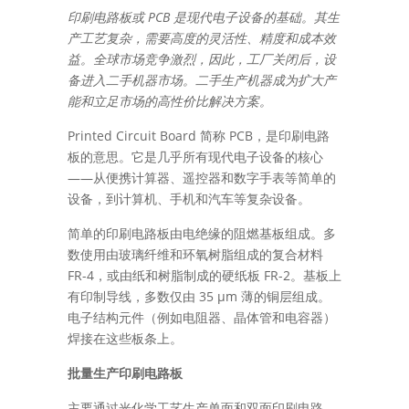
PCB
印刷电路板或
是现代电子设备的基础。其生
产工艺复杂，需要高度的灵活性、精度和成本效
益。全球市场竞争激烈，因此，工厂关闭后，设
备进入二手机器市场。二手生产机器成为扩大产
能和立足市场的高性价比解决方案。
Printed Circuit Board
PCB
简称
，是印刷电路
板的意思。它是几乎所有现代电子设备的核心
——
从便携计算器、遥控器和数字手表等简单的
设备，到计算机、手机和汽车等复杂设备。
简单的印刷电路板由电绝缘的阻燃基板组成。多
数使用由玻璃纤维和环氧树脂组成的复合材料
FR-4
FR-2
，或由纸和树脂制成的硬纸板
。基板上
35 µm
有印制导线，多数仅由
薄的铜层组成。
电子结构元件（例如电阻器、晶体管和电容器）
焊接在这些板条上。
批量生产印刷电路板
主要通过光化学工艺生产单面和双面印刷电路