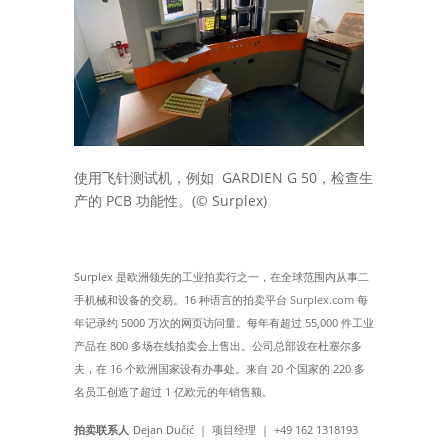
GARDIEN G 50
使用飞针测试机，例如
，检查生
PCB
(© Surplex)
产的
功能性。
Surplex
是欧洲领先的
工业拍卖行之一，在全球范围内从事二
16
Surplex.com
手机械和设备的交易。
种语言的拍卖平台
每
5000
55,000
年记录约
万次的网页访问量。每年有超过
件工业
800
产品在
多场在线拍卖会上售出。公司总部设在杜塞尔多
16
20
220
夫，在
个欧洲国家设有办事处。来自
个国家的
多
1
名员工创造了超过
亿欧元的年销售额。
Dejan Dučić |
| +49 162 1318193
拍卖联系人
项目经理