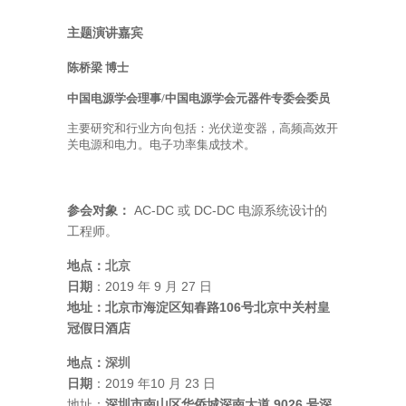
主题演讲嘉宾
陈桥梁 博
士
中国电源学会理事/中国电源学会元器件专委会委员
主要研究和行业方向包括：光伏逆变器，高频高效开
关电源和电力。电子功率集成技术。
AC-DC
DC-DC
参会对象：
或
电源系统设计的
工程师。
地点：
北京
2019
9
27
日期
：
年
月
日
106
地址：北京市海淀区知春路
号北京中关村皇
冠假日酒店
地点：
深圳
2019
10
23
日期
：
年
月
日
9026
地址：
深圳市南山区华侨城深南大道
号深